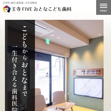
王寺町 歯科 歯医者 JR王寺駅前
一生付き合える歯科医院
こども
から
おとな
まで