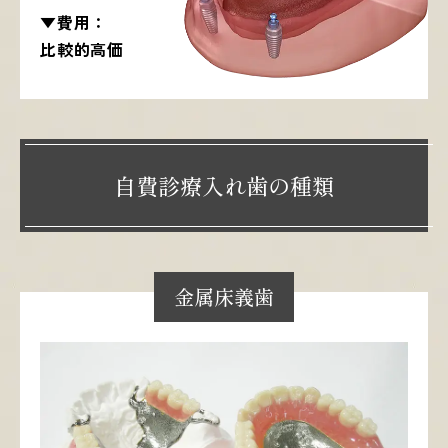
▼費用：
比較的高価
自費診療入れ歯の種類
金属床義歯