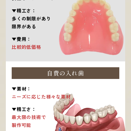
▼精工さ：
多くの制限があり
限界がある
▼費用：
比較的低価格
自費の入れ歯
▼素材：
ニーズに応じた様々な素材
▼精工さ：
最大限の技術で
製作可能