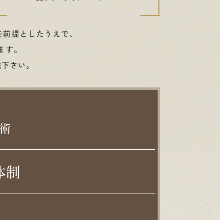
を前提としたうえで、
ます。
院下さい。
術
体制