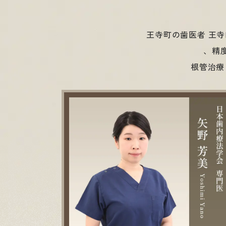
王寺町の歯医者 王
、精
根管治療