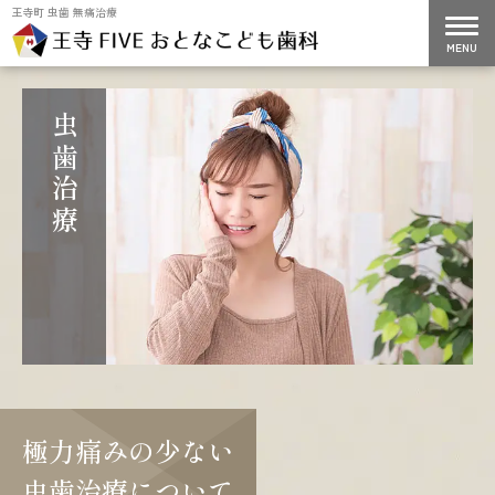
王寺町 虫歯 無痛治療
虫歯治療
極力痛みの少ない
虫歯治療について