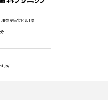
号
JR奈良伝宝ビル1階
1分
t.jp/