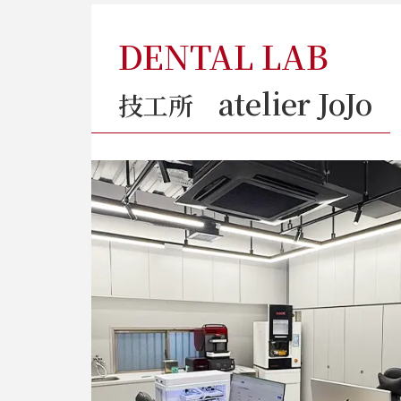
DENTAL LAB
atelier JoJo
技工所